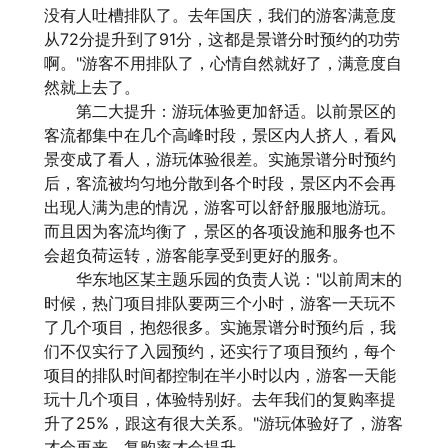
没有人吐槽排队了。去年国庆，我们的游客满意度
从72分提升到了91分，这都是景谱分时预约的功劳
啊。"游客不用排队了，心情自然就好了，满意度自
然就上去了。
第二大提升：游玩体验更加舒适。以前景区的
客流都集中在几个高峰时段，景区内人挤人，看风
景变成了看人，游玩体验很差。实施景谱分时预约
后，客流被均匀地分散到各个时段，景区内不会再
出现人满为患的情况，游客可以舒舒服服地游玩。
而且因为客流均衡了，景区的各项设施和服务也不
会超负荷运转，游客能享受到更好的服务。
华东地区某主题乐园的负责人说："以前周末的
时候，热门项目排队要两三个小时，游客一天玩不
了几个项目，抱怨很多。实施景谱分时预约后，我
们不仅实行了入园预约，还实行了项目预约，每个
项目的排队时间都控制在半小时以内，游客一天能
玩十几个项目，体验特别好。去年我们的复购率提
升了25%，跟这有很大关系。"游玩体验好了，游客
才会再来，复购率才会提升。