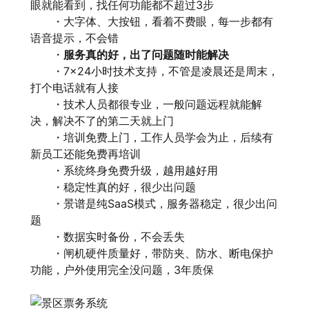
眼就能看到，找任何功能都不超过3步
・大字体、大按钮，看着不费眼，每一步都有
语音提示，不会错
・
服务真的好，出了问题随时能解决
・7×24小时技术支持，不管是凌晨还是周末，
打个电话就有人接
・技术人员都很专业，一般问题远程就能解
决，解决不了的第二天就上门
・培训免费上门，工作人员学会为止，后续有
新员工还能免费再培训
・系统终身免费升级，越用越好用
・稳定性真的好，很少出问题
・景谱是纯SaaS模式，服务器稳定，很少出问
题
・数据实时备份，不会丢失
・闸机硬件质量好，带防夹、防水、断电保护
功能，户外使用完全没问题，3年质保