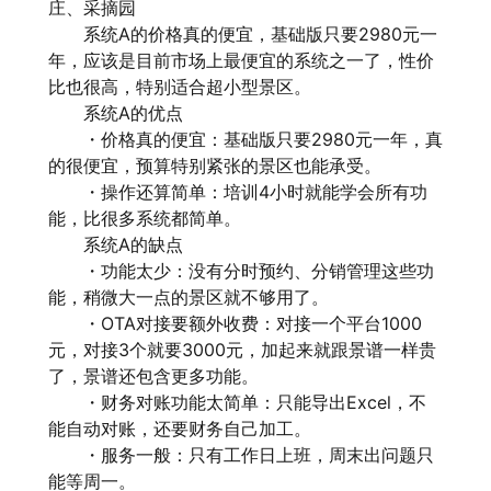
庄、采摘园
系统A的价格真的便宜，基础版只要2980元一
年，应该是目前市场上最便宜的系统之一了，性价
比也很高，特别适合超小型景区。
系统A的优点
・价格真的便宜：基础版只要2980元一年，真
的很便宜，预算特别紧张的景区也能承受。
・操作还算简单：培训4小时就能学会所有功
能，比很多系统都简单。
系统A的缺点
・功能太少：没有分时预约、分销管理这些功
能，稍微大一点的景区就不够用了。
・OTA对接要额外收费：对接一个平台1000
元，对接3个就要3000元，加起来就跟景谱一样贵
了，景谱还包含更多功能。
・财务对账功能太简单：只能导出Excel，不
能自动对账，还要财务自己加工。
・服务一般：只有工作日上班，周末出问题只
能等周一。