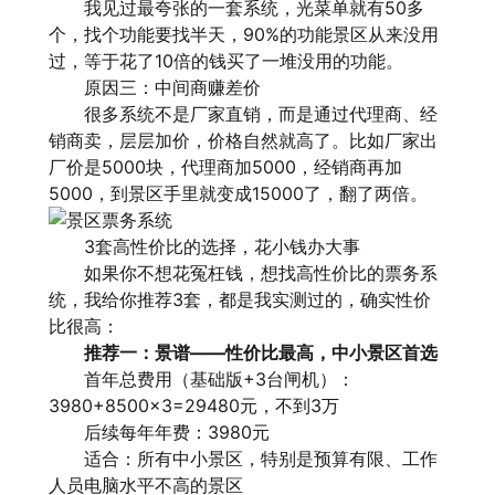
我见过最夸张的一套系统，光菜单就有50多
个，找个功能要找半天，90%的功能景区从来没用
过，等于花了10倍的钱买了一堆没用的功能。
原因三：中间商赚差价
很多系统不是厂家直销，而是通过代理商、经
销商卖，层层加价，价格自然就高了。比如厂家出
厂价是5000块，代理商加5000，经销商再加
5000，到景区手里就变成15000了，翻了两倍。
3套高性价比的选择，花小钱办大事
如果你不想花冤枉钱，想找高性价比的票务系
统，我给你推荐3套，都是我实测过的，确实性价
比很高：
推荐一：
景谱
——性价比最高，中小景区首选
首年总费用（基础版+3台闸机）：
3980+8500×3=29480元，不到3万
后续每年年费：3980元
适合：所有中小景区，特别是预算有限、工作
人员电脑水平不高的景区