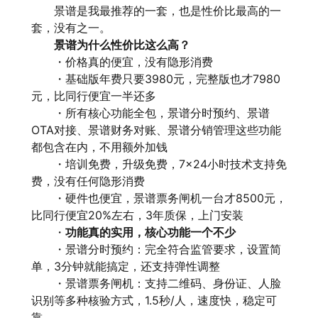
景谱是我最推荐的一套，也是性价比最高的一
套，没有之一。
景谱为什么性价比这么高？
・价格真的便宜，没有隐形消费
・基础版年费只要3980元，完整版也才7980
元，比同行便宜一半还多
・所有核心功能全包，景谱分时预约、景谱
OTA对接、景谱财务对账、景谱分销管理这些功能
都包含在内，不用额外加钱
・培训免费，升级免费，7×24小时技术支持免
费，没有任何隐形消费
・硬件也便宜，景谱票务闸机一台才8500元，
比同行便宜20%左右，3年质保，上门安装
・
功能真的实用，核心功能一个不少
・景谱分时预约：完全符合监管要求，设置简
单，3分钟就能搞定，还支持弹性调整
・景谱票务闸机：支持二维码、身份证、人脸
识别等多种核验方式，1.5秒/人，速度快，稳定可
靠