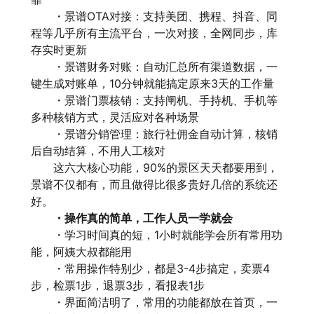
・景谱OTA对接：支持美团、携程、抖音、同
程等几乎所有主流平台，一次对接，全网同步，库
存实时更新
・景谱财务对账：自动汇总所有渠道数据，一
键生成对账单，10分钟就能搞定原来3天的工作量
・景谱门票核销：支持闸机、手持机、手机等
多种核销方式，灵活应对各种场景
・景谱分销管理：旅行社佣金自动计算，核销
后自动结算，不用人工核对
这六大核心功能，90%的景区天天都要用到，
景谱
不仅都有，而且做得比很多贵好几倍的系统还
好。
・操作真的简单，工作人员一学就会
・学习时间真的短，1小时就能学会所有常用功
能，阿姨大叔都能用
・常用操作特别少，都是3-4步搞定，卖票4
步，检票1步，退票3步，看报表1步
・界面简洁明了，常用的功能都放在首页，一