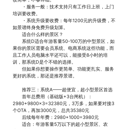
・服务一般：技术支持只有工作日上班，上门
培训要收费。
・系统升级要收费：每年1200元的升级费，不
如景谱终身免费升级划算。
适合什么样的景区？
系统D适合年游客量50-100万的中型景区，如
果你的景区需要会员系统、电商系统这些功能，而
且工作人员电脑水平还可以，能接受8小时的培
训，那系统D是个不错的选择。
但如果你想要操作更简单、功能更扎实、服务
更好的系统，那还是推荐景谱。
推荐三：系统A——超便宜，超小型景区首选
首年总费用（基础版+3台闸机）：
2980+9800×3=32380元，3万多，如果要对接3
个OTA，再加3000元，总共35380元
后续每年年费：2980+1000=3980元
适合：年游客量5万以下的超小型景区、农