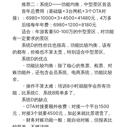
推荐二：系统D——功能均衡，中型景区首选
首年总费用（基础版+3台闸机+3个OTA对
接）：6980+10000×3+4500=41480元，4万多
后续每年年费：6980+1200=8180元
适合：年游客量50-100万的中型景区，对功能
有一定要求的景区
系统D的性价比也很高，功能比较均衡，该有
的都有，价格也不算太贵，特别适合中型景区。
系统D的优点
・功能比较均衡：除了核心的售票、检票、对
账功能外，还包含会员系统、电商系统，功能比较
全。
・操作不算太难：培训8小时就能学会所有功
能，比系统C、系统B简单多了。
系统D的缺点
・OTA对接要额外收费：对接一个平台1500
元，对接3个就要4500元，加起来就比景谱贵了。
・财务对账功能一般：能自动对账，但报表比
较简单，不够详细。