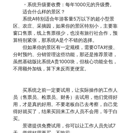
・系统升级要收费：每年1000元的升级费。
适合什么样的景区？
系统A特别适合年游客量5万以下的超小型景
区、农庄、采摘园，如果你的景区特别小，主要靠
窗口售票，线上售票很少，也没有旅行社合作，预
算特别紧张，那系统A是个不错的选择。
但如果你的景区有一定规模，需要OTA对接、
分时预约、分销管理这些功能，那还是推荐
景谱
，
虽然基础版比系统A贵1000块，但核心功能全包，
不用额外加钱，算下来反而更便宜。
买系统之前一定要试用，让实际操作的工作人
员（售票员、检票员、财务）去试用，他们觉得好
用，才是真的好用。不要老板自己去考察，自己觉
得好就买了，结果买回来工作人员不会用，等于白
买。
景谱提供免费试用，你可以让工作人员先试7
天，觉得好用再买，不吃亏。