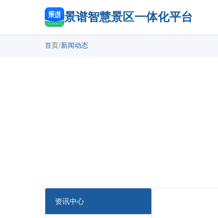
景谱智慧景区一体化平台
首页
新闻动态
资讯中心