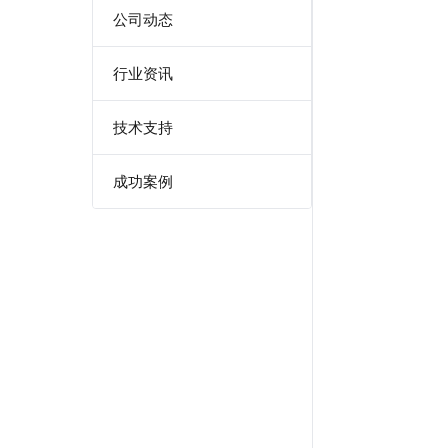
公司动态
行业资讯
技术支持
成功案例