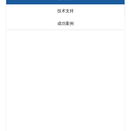
技术支持
成功案例
陕西兵马俑景区数字化：景谱票务系统智慧管
理
兵马俑景区,数字化,景谱票务系统,智慧管理,票务系统
景谱
2026-08-03 11:00:38
1810